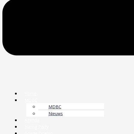
Home
MDBC
MDBC
Nieuws
Agenda
Haring Party
Goede Doelen