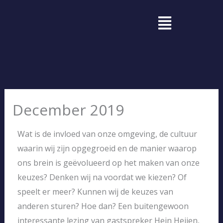
Ga
Menu
naar
de
inhoud
December 2019
Wat is de invloed van onze omgeving, de cultuur
waarin wij zijn opgegroeid en de manier waarop
ons brein is geëvolueerd op het maken van onze
keuzes? Denken wij na voordat we kiezen? Of
speelt er meer? Kunnen wij de keuzes van
anderen sturen? Hoe dan? Een buitengewoon
interessante lezing van gastspreker Hein Heijen,