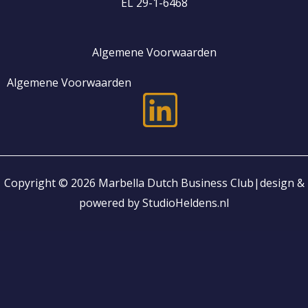
EL 29-1-6468
Algemene Voorwaarden
Algemene Voorwaarden
L
i
n
Copyright © 2026 Marbella Dutch Business Club|design &
k
powered by StudioHeldens.nl
e
d