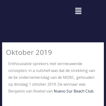
Ga
Menu
naar
de
inhoud
Oktober 2019
Enthousiaste sprekers met vernieuwende
concepten; in a nutshell was dat de strekking van
de 6e ondernemersdag van de MDBC, gehouden
op dinsdag 1 oktober 2019. De winnaar was
Benjamin van Roekel van
Nuevo Sur Beach Club
.