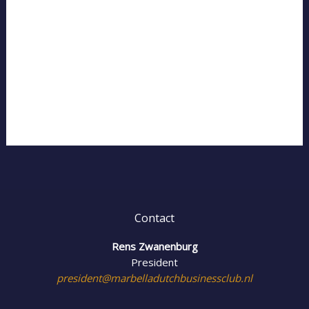
Contact
Rens Zwanenburg
President
president@marbelladutchbusinessclub.nl