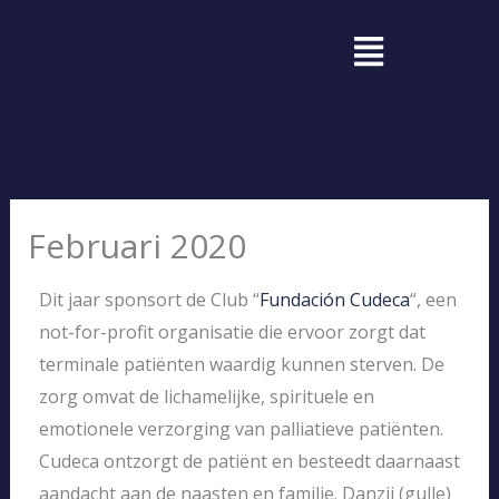
Ga
Menu
naar
de
inhoud
Februari 2020
Dit jaar sponsort de Club “
Fundación Cudeca
“, een
not-for-profit organisatie die ervoor zorgt dat
terminale patiënten waardig kunnen sterven. De
zorg omvat de lichamelijke, spirituele en
emotionele verzorging van palliatieve patiënten.
Cudeca ontzorgt de patiënt en besteedt daarnaast
aandacht aan de naasten en familie. Danzij (gulle)