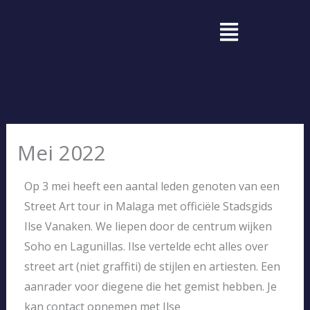
Ga
Menu
naar
de
inhoud
Mei 2022
Op 3 mei heeft een aantal leden genoten van een
Street Art tour in Malaga met officiële Stadsgids
Ilse Vanaken. We liepen door de centrum wijken
Soho en Lagunillas. Ilse vertelde echt alles over
street art (niet graffiti) de stijlen en artiesten. Een
aanrader voor diegene die het gemist hebben. Je
kan contact opnemen met Ilse