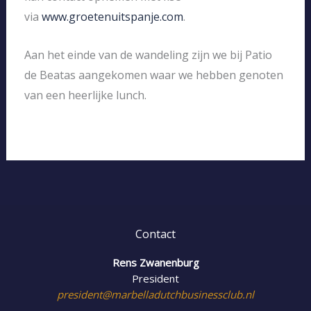
via
www.groetenuitspanje.com
.
Aan het einde van de wandeling zijn we bij Patio
de Beatas aangekomen waar we hebben genoten
van een heerlijke lunch.
Contact
Rens Zwanenburg
President
president@marbelladutchbusinessclub.nl