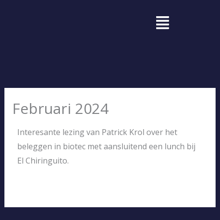
Ga
Menu
naar
de
inhoud
Februari 2024
Interesante lezing van Patrick Krol over het
beleggen in biotec met aansluitend een lunch bij
El Chiringuito.