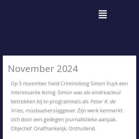
Ga
Menu
naar
de
inhoud
November 2024
Op 5 november hield Criminoloog Simon Vuyk een
interessante lezing. Simon was als eindreacteur
betrokken bij tv-programma’s als
Peter R. de
Vries, misdaadverslaggever
. Zijn werk kenmerkt
zich door een gedegen journalistieke aanpak.
Objectief. Onafhankelijk. Onthullend.