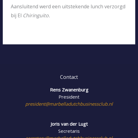
Aansluitend werd een uitstekende lunch verzorgd
bij El
Chiringuito.
Contact
Rens Zwanenburg
President
president@marbelladutchbusinessclub.nl
Joris van der Lugt
Secretaris
secretary@marbelladutchbusinessclub.nl