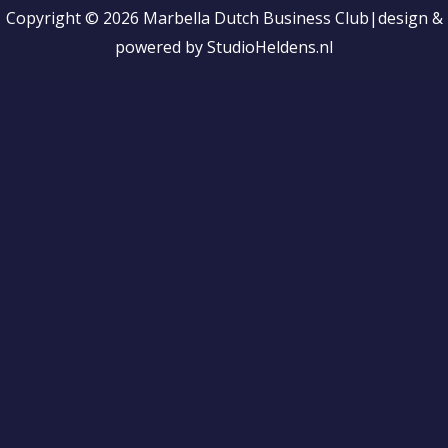
n
Copyright © 2026 Marbella Dutch Business Club|design &
k
powered by StudioHeldens.nl
e
d
i
n