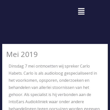
Ga
Menu
naar
de
inhoud
Mei 2019
Dinsdag 7 mei ontmoetten wij spreker Carlo
Habets. Carlo is als audioloog gespecialiseerd in
het voorkomen, opsporen, onderzoeken en
behandelen van allerlei stoornissen van het
gehoor. Als specialist is hij verbonden aan de
IntoEars Audiokliniek waar onder andere
behandelingen tegen oorsuizen worden gegeven.