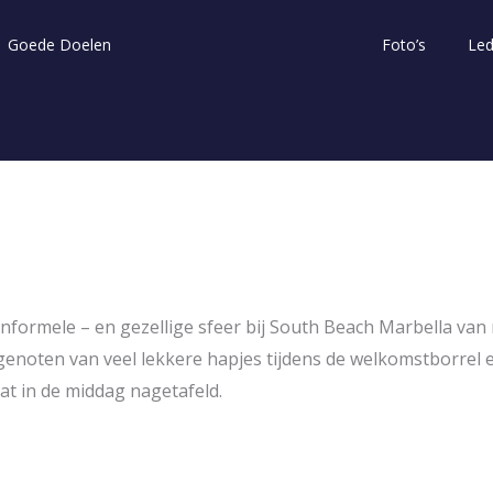
Goede Doelen
Foto’s
Le
 informele – en gezellige sfeer bij South Beach Marbella van
enoten van veel lekkere hapjes tijdens de welkomstborrel 
aat in de middag nagetafeld.