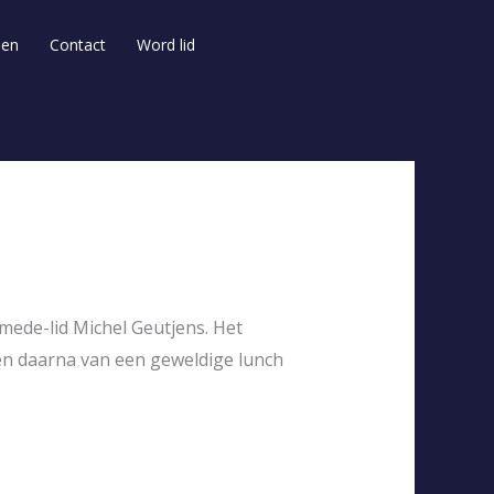
Login
den
Contact
Word lid
 mede-lid Michel Geutjens. Het
en daarna van een geweldige lunch