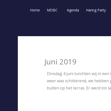
Ga
naar
Home
MDBC
Agenda
Haring Party
de
inhoud
Juni 2019
Dinsdag 4 juni lunchten wij in een
weer was schitterend, we hebben g
buiten op het terras. Er werd tot l