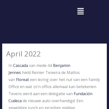
Ga
Menu
naar
de
inhoud
April 2022
In
Cascada
van mede-lid
Benjamin
Jennes
hield
Reinier
Teixeira de Mattos
van
Floreat
een lezing over het nut van een Family
Office en wat zo’n office allemaal kan betekenen.
Tevens werd aan een delegatie van
Fundación
Cudeca
de nieuwe auto overhandigd. Een
geweldige lunch en gezellige middag.