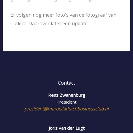
Er volgen nog meer foto´s van de fotograaf van
Cudeca. Daarover later een update!
Contact
Rens Zwanenburg
President
president@marbelladutchbusinessclub.nl
Joris van der Lugt