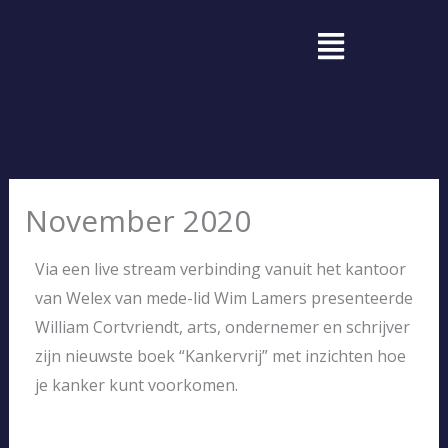
Ga
Menu
naar
de
inhoud
November 2020
Via een live stream verbinding vanuit het kantoor
van Welex van mede-lid Wim Lamers presenteerde
William Cortvriendt, arts, ondernemer en schrijver
zijn nieuwste boek “Kankervrij” met inzichten hoe
je kanker kunt voorkomen.