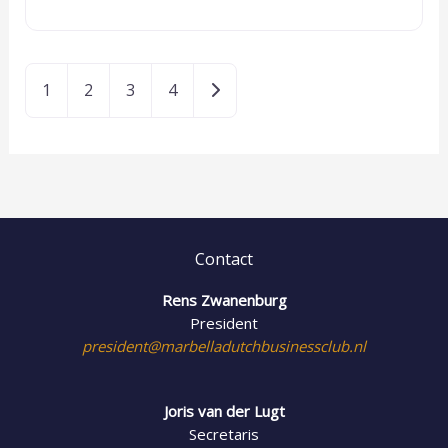
Oudere berichten
1
2
3
4
Contact
Rens Zwanenburg
President
president@marbelladutchbusinessclub.nl
Joris van der Lugt
Secretaris