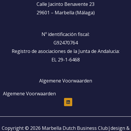
Calle Jacinto Benavente 23
29601 – Marbella (Málaga)
Nº identificación fiscal:
G92470764
Registro de asociaciones de la Junta de Andalucia:
EL 29-1-6468
Algemene Voorwaarden
Algemene Voorwaarden
L
i
n
k
e
d
i
Copyright © 2026 Marbella Dutch Business Club|design &
n