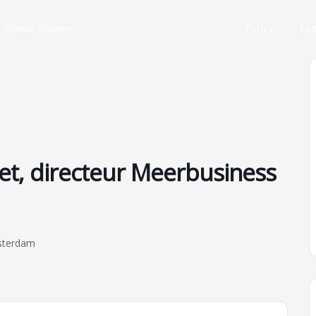
Goede Doelen
Foto’s
Le
iet, directeur Meerbusiness
msterdam