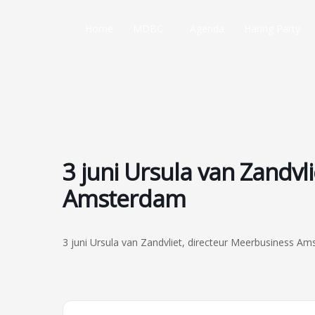
Ga
naar
Home
MDBC
Agenda
Haring Party
de
inhoud
3 juni Ursula van Zandvl
Amsterdam
3 juni Ursula van Zandvliet, directeur Meerbusiness A