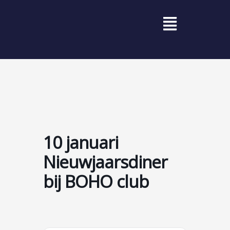
Ga
Menu
naar
de
inhoud
10 januari
Nieuwjaarsdiner
bij BOHO club