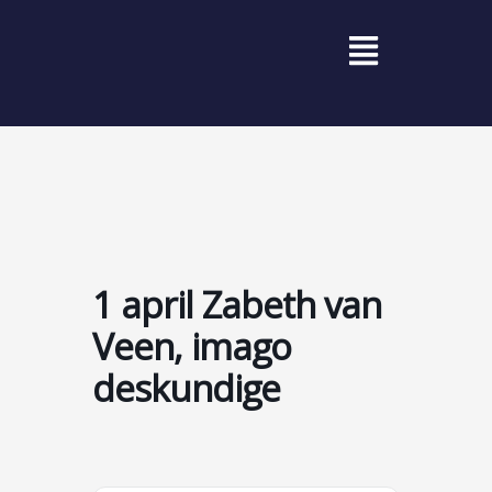
Ga
Menu
naar
de
inhoud
1 april Zabeth van
Veen, imago
deskundige