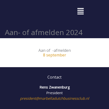
Ga
Menu
naar
de
inhoud
Aan- of afmelden 2024
Aan of -afmelden
8 september
Contact
Rens Zwanenburg
President
president@marbelladutchbusinessclub.nl